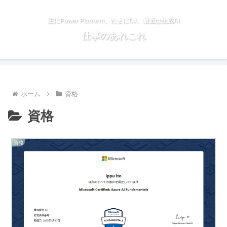
主にPower Platform、たまにC#、最近は生成AI
仕事のあれこれ
ホーム
資格
資格
資格