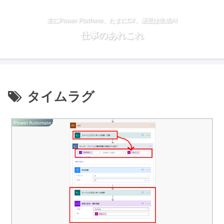
主にPower Platform、たまにC#、最近は生成AI
仕事のあれこれ
タイムラグ
Power Automate