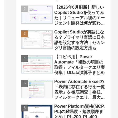
【2026年6月刷新】新しい
Copilot Studioを使ってみ
た｜リニューアル後のエー
ジェント開発は何が変わっ
た？
Copilot Studioが英語にな
る？プライマリ言語に日本
語を設定する方法｜セカン
ダリ言語の設定方法も
【コピペ用】Power
Automate「複数の項目の
取得」フィルタークエリ実
例集｜OData演算子まとめ
Power Automate Excelの
「表内に存在する行を一覧
表示」を徹底調査｜委任、
フィルタークエリ、最大行
数
Power Platform資格(MCP,
PL)の難易度・勉強順序ま
とめ｜PL-200, PL-400,